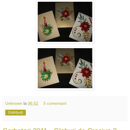
Unknown
la
06:52
5 comentarii:
Distribuiți