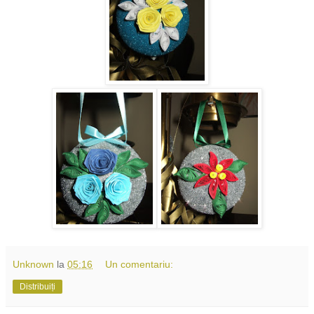
Unknown
la
05:16
Un comentariu:
Distribuiți